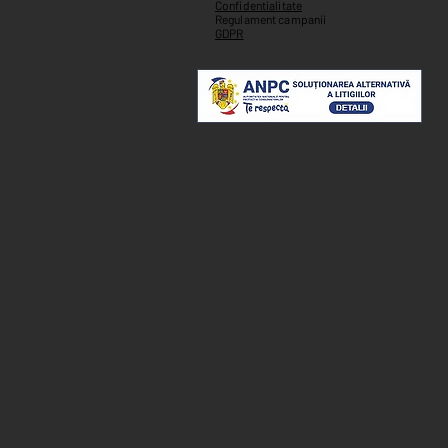
Confidentialitate
Regulament campanii
GDPR