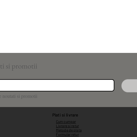
Aboneaza-te pentru noutati si promotii 
 noutati si promotii
Plati si livrare
Cum cumpar
Livrare si retur
Metode de plata
Formular retur