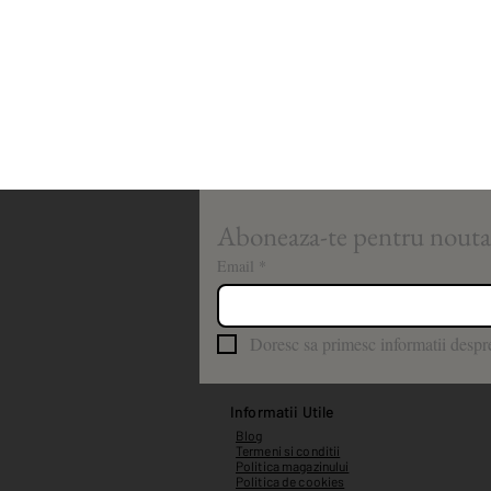
Email
*
Doresc sa primesc informatii despre
Informatii Utile
Blog
Termeni si conditii
Politica magazinului
Politica de cookies