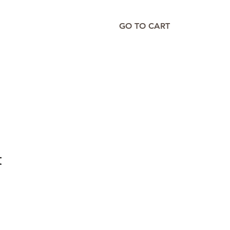
GO TO CART
t
e