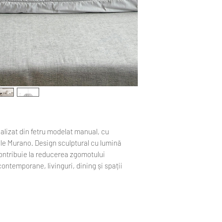
ignifug, clasa V0
Întreținere : pen
produsului, reco
moale, evitând ut
ar putea altera s
lizat din fetru modelat manual, cu
le Murano. Design sculptural cu lumină
contribuie la reducerea zgomotului
contemporane, livinguri, dining și spații